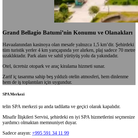
Grand Bellagio Batumi’nin Konumu ve Olanakları
Havaalanından kasinoya olan mesafe yalnızca 1,5 km’dir. Şehirdeki
tüm turistik yerler 4 km yarıçapında yer alırken, plaj sadece 70 metre
uzaklıktadır. Park alanı ve sahil yürüyüş yolu da yakındadır.
Otel, ücretsiz otopark ve araç kiralama hizmeti sunar.
Zarif iç tasarıma sahip beş yıldızlı otelin atmosferi, hem dinlenme
hem de iş toplantıları için uygundur.
SPA Merkezi
telin SPA merkezi şu anda tadilatta ve geçici olarak kapalıdır.
Misafir İlişkileri Servisi, şehirdeki en iyi SPA hizmetlerini seçmenize
yardımcı olmaktan memnuniyet duyar.
Sadece arayın:
+995 591 34 11 99