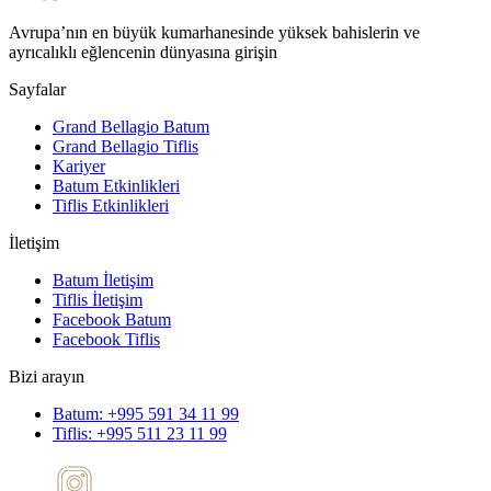
Avrupa’nın en büyük kumarhanesinde yüksek bahislerin ve
ayrıcalıklı eğlencenin dünyasına girişin
Sayfalar
Grand Bellagio Batum
Grand Bellagio Tiflis
Kariyer
Batum Etkinlikleri
Tiflis Etkinlikleri
İletişim
Batum İletişim
Tiflis İletişim
Facebook Batum
Facebook Tiflis
Bizi arayın
Batum: +995 591 34 11 99
Tiflis: +995 511 23 11 99