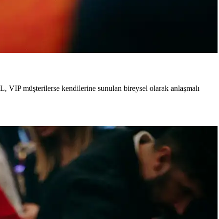
, VIP müşterilerse kendilerine sunulan bireysel olarak anlaşmalı