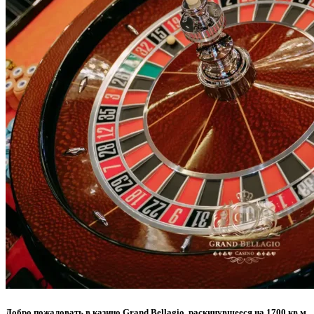
Добро пожаловать в казино Grand Bellagio, раскинувшееся на 1700 кв.м