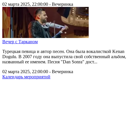
02 марта 2025, 22:00:00 - Вечеринка
Вечер с Тарканом
Турецкая певица и автор песен. Она была вокалисткой Kenan
Dogulu. В 2007 году она выпустила свой собственный альбом,
названный ее именем. Песня "Dan Sonra" дост...
02 марта 2025, 22:00:00 - Вечеринка
Календарь мероприятий