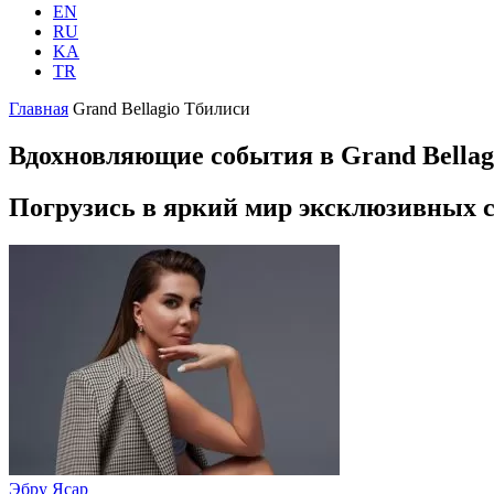
EN
RU
KA
TR
Главная
Grand Bellagio Тбилиси
Вдохновляющие события в Grand Bellag
Погрузись в яркий мир эксклюзивных с
Эбру Ясар